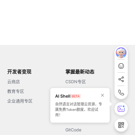
开发者变现
掌握最新动态
云商店
CSDN专区
教育专区
知乎
AI Shell
企业通用专区
开源中国
自然语言对话管理云资源，专
属免费Token额度，欢迎试
51CTO
用！
今日头条
GitCode