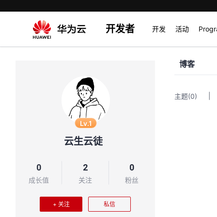
开发者
开发
活动
Prog
博客
|
主题
(0)
Lv.1
云生云徒
0
2
0
成长值
关注
粉丝
+ 关注
私信