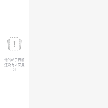
我
注
的
开
的
Programs
发
支
者
持
学
我
堂
他的帖子目前
的
我
我
还没有人回复
过
技
的
的
我
术
云
课
的
我
支
声
程
认
的
我