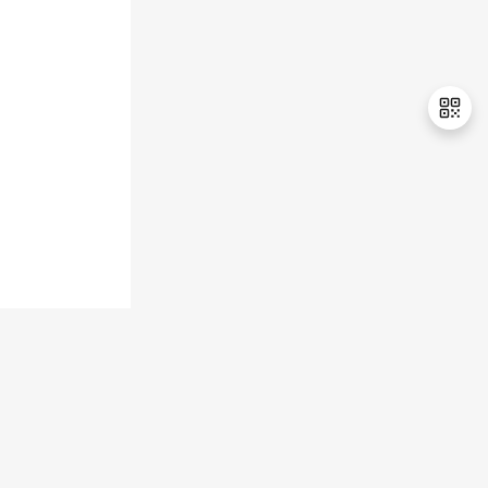
持
建
证
实
的
议
验
收
藏
退
出
登
录