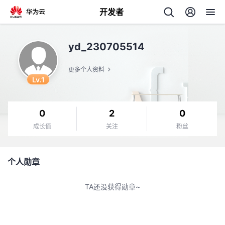
开发者
返
yd_230705514
回
更多个人资料
Lv.1
0
2
0
个
成长值
关注
粉丝
我
人
个人勋章
的
主
TA还没获得勋章~
开
页
发