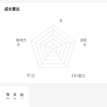
者
成长雷达
我
0
的
我
博
的
我
0
0
客
论
的
我
坛
圈
的
我
0
0
子
直
的
我
我
播
活
的
博
关
粉
客
注
丝
我
动
关
的