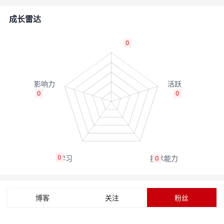
的
Programs
发
者
成长雷达
支
者
我
0
持
学
的
我
我
堂
博
的
我
0
0
的
我
客
论
的
我
我
技
的
坛
圈
的
我
的
我
0
0
术
云
子
直
的
我
课
的
我
支
声
播
活
的
程
认
的
我
博客
关注
粉丝
持
建
动
关
证
实
的