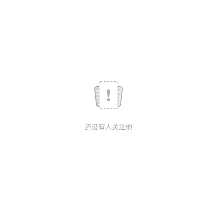
议
注
验
收
藏
还没有人关注他