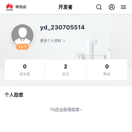
开发者
返
yd_230705514
回
更多个人资料
Lv.1
0
2
0
个
成长值
关注
粉丝
我
人
个人勋章
我
的
主
TA还没获得勋章~
我
的
开
页
我
的
开
发