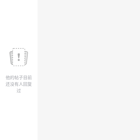
我
注
的
开
的
Programs
发
支
者
持
学
我
堂
他的帖子目前
的
我
我
还没有人回复
过
技
的
的
我
术
云
课
的
我
支
声
程
认
的
我