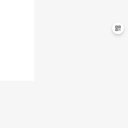
持
建
证
实
的
议
验
收
藏
退
出
登
录