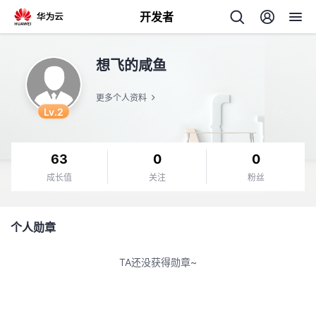
开发者
返
想飞的咸鱼
回
更多个人资料
Lv.2
63
0
0
个
成长值
关注
粉丝
我
人
个人勋章
的
主
TA还没获得勋章~
开
页
发