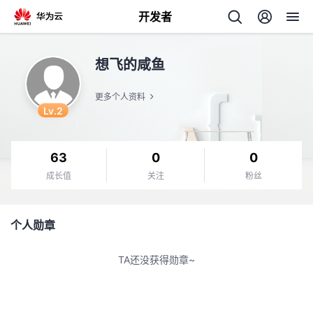
开发者
返
想飞的咸鱼
回
更多个人资料
Lv.2
63
0
0
个
成长值
关注
粉丝
我
人
个人勋章
我
的
主
TA还没获得勋章~
我
的
开
页
我
的
开
发