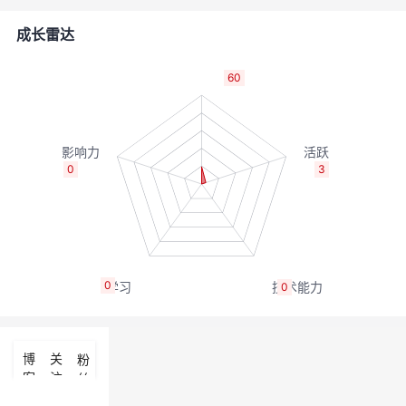
的
Programs
发
者
成长雷达
支
者
我
60
持
学
的
我
我
堂
博
的
我
0
3
的
我
客
论
的
我
我
技
的
坛
圈
的
我
的
我
0
0
术
云
子
直
的
我
课
的
我
支
声
播
活
的
程
认
的
我
博
关
粉
客
注
丝
持
建
动
关
证
实
的