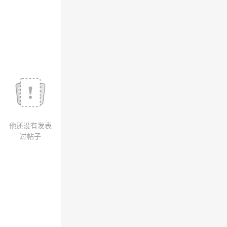
议
注
验
收
藏
他还没有发表
过帖子