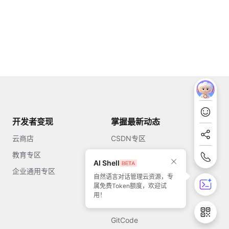
开发者变现
掌握最新动态
云商店
CSDN专区
教育专区
知乎
AI Shell
企业通用专区
开源中国
自然语言对话管理云资源，专
属免费Token额度，欢迎试
51CTO
用！
今日头条
GitCode