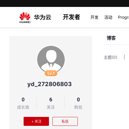
开发者
开发
活动
Prog
博客
|
主题
(0)
Lv.1
yd_272806803
0
6
0
成长值
关注
粉丝
+ 关注
私信