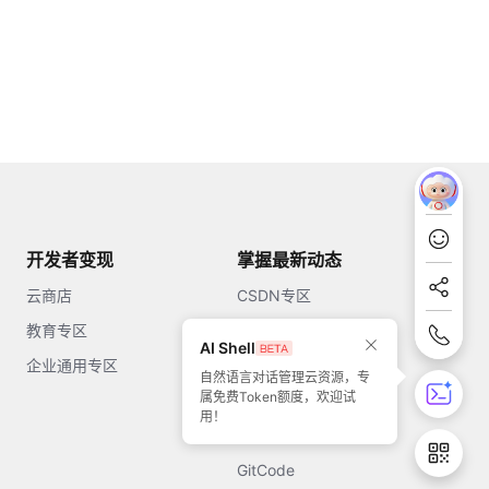
开发者变现
掌握最新动态
云商店
CSDN专区
教育专区
知乎
AI Shell
企业通用专区
开源中国
自然语言对话管理云资源，专
属免费Token额度，欢迎试
51CTO
用！
今日头条
GitCode