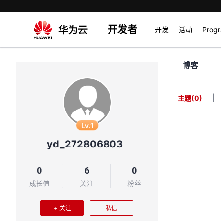
开发者
开发
活动
Prog
博客
|
主题
(0)
Lv.1
yd_272806803
0
6
0
成长值
关注
粉丝
+ 关注
私信