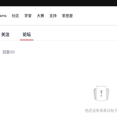
rams
社区
学堂
大赛
支持
茶思屋
关注
论坛
回复
(0)
他还没有发表过帖