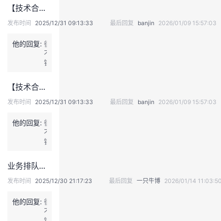
完
持
建
证
实
的
【技术合集】2025年12月数据库合集
g
成
B
了
发布时间
2025/12/31 09:13:33
最后回复
banjin
2026/01/09 15:57:03
o
议
验
收
o
他的回复:
很
t
藏
不
项
错
目
的
依
文
赖
【技术合集】2025年12月数据库合集
章
的
J
发布时间
2025/12/31 09:13:33
最后回复
banjin
2026/01/09 15:57:03
a
k
他的回复:
很
a
不
r
错
t
的
a
文
业务排队应急预案
B
章
e
发布时间
2025/12/30 21:17:23
最后回复
一只牛博
2026/01/14 11:03:5
a
n
他的回复:
很
V
不
a
错