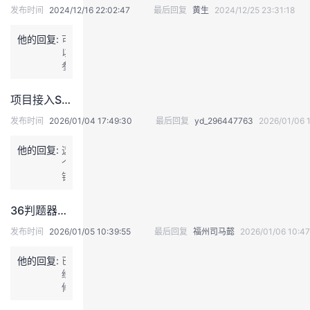
发布时间
2024/12/16 22:02:47
最后回复
黄生
2024/12/25 23:31:18
我
注
的
开
他的回复:
可
的
Programs
发
以
参
考
支
者
1
项目接入SDK问题
楼
持
学
的
发布时间
2026/01/04 17:49:30
最后回复
yd_296447763
2026/01/06 1
回
答
他的回复:
我
这
堂
个
错
的
我
我
误
的
36判题器问题
原
技
的
的
我
因
发布时间
2026/01/05 10:39:55
最后回复
福州司马懿
2026/01/06 10:47
是
术
云
课
的
我
S
他的回复:
已
p
经
r
支
声
程
认
的
我
修
i
复
n