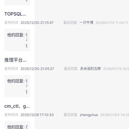
li
的
d
文
a
TOPSQL配置
章
t
发布时间
2025/12/30 21:15:57
最后回复
一只牛博
2026/01/14 11:04:11
i
o
n
他的回复:
很
A
不
P
错
I
的
（j
文
推理平台与SDK的区别是什么？
a
章
k
发布时间
2025/12/30 21:05:27
最后回复
多米诺的古牌
2026/01/15 16:2
a
r
他的回复:
很
t
不
a.
错
v
的
a
文
li
cm_ctl、gs_ctl、gs_om的关系
章
d
发布时间
2025/12/29 17:10:33
最后回复
zhengyhua
2026/01/04 14:22
a
t
他的回复:
在
i