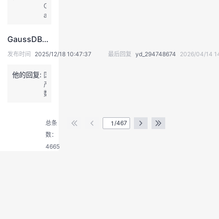
G
o
a
n）
u
缺
s
失
GaussDB是否提供类似达梦数据库的兼容认证
s
或
D
版
发布时间
2025/12/18 10:47:37
最后回复
yd_294748674
2026/04/14 1
B
本
中，
不
他的回复:
国
c
兼
产
m
容。
数
_
具
退
据
c
体
出
库，
t
表
登
现
总条
/467
l、
现
在
录
数：
g
为：
基
s
根
4665
本
_
本
都
c
错
有
t
误：
提
l、
C
供
g
o
认
s
n
证
_
s
的