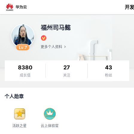
开
返
福州司马懿
回
Lv.7
更多个人资料
8380
27
43
个
成长值
关注
粉丝
我
人
个人勋章
的
主
开
页
活跃之星
云上体验官
发