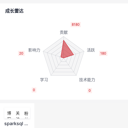
者
成长雷达
我
8180
的
我
博
的
我
20
180
客
论
的
我
坛
圈
的
我
0
0
子
直
的
我
我
播
活
的
博
关
粉
客
注
丝
我
动
关
的
sparksql 不支持插入指定字段吗