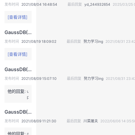
发布时间
2021/08/04 16:48:54
最后回复
yd_244932654
2025/03/25 
我
注
的
开
[查看详情]
的
Programs
发
GaussDB(DWS)实践系列-List行转列函数实现
支
者
发布时间
2021/08/19 18:09:02
最后回复
努力学习ing
2021/08/31 23:4
持
学
[查看详情]
我
堂
GaussDB(DWS)实践系列-ClickHouse-&gt;GaussDB(DWS)迁移
发布时间
2021/08/09 15:07:10
最后回复
努力学习ing
2021/08/31 23:4
的
我
我
他的回复:
u
技
的
的
我
p
术
云
课
的
我
GaussDB(DWS)实践系列-MySQL-&gt;GaussDB(DWS)常用语法对照表
发布时间
2021/08/09 11:21:30
最后回复
川菜屠夫
2022/06/06 14:35:5
支
声
程
认
的
我
他的回复:
m