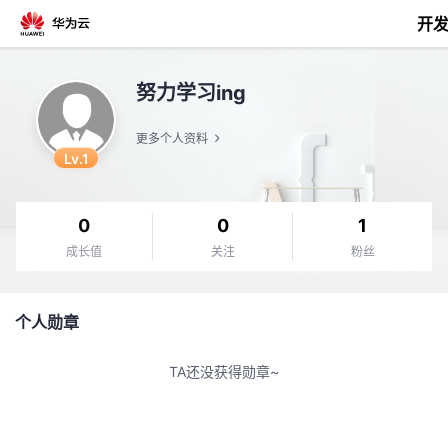
开
返
努力学习ing
回
更多个人资料
Lv.1
0
0
1
个
成长值
关注
粉丝
我
人
个人勋章
的
主
TA还没获得勋章~
开
页
发