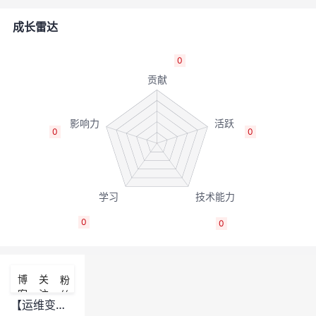
者
成长雷达
我
0
的
我
博
的
我
0
0
客
论
的
我
坛
圈
的
我
0
0
子
直
的
我
我
播
活
的
博
关
粉
客
注
丝
我
动
关
的
【运维变更】【标准变更方案】【纯软】重装主机