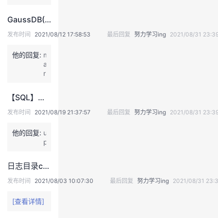
GaussDB(DWS)calxid工具
发布时间
2021/08/12 17:58:53
最后回复
努力学习ing
2021/08/31 23:3
他的回复:
m
a
r
k
【SQL】如何pg_terminate_backend多条sql
发布时间
2021/08/19 21:37:57
最后回复
努力学习ing
2021/08/31 23:39
他的回复:
u
p
日志目录cm_agent/pg_log 目录下java udf函数打印大量日志
发布时间
2021/08/03 10:07:30
最后回复
努力学习ing
2021/08/31 23:
[查看详情]
退