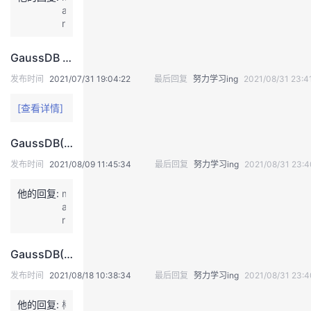
持
建
证
实
的
a
r
k
议
验
收
GaussDB DWS中的内存资源配置实践
藏
发布时间
2021/07/31 19:04:22
最后回复
努力学习ing
2021/08/31 23:4
[查看详情]
GaussDB(DWS)实践系列-日常硬件巡检指导
发布时间
2021/08/09 11:45:34
最后回复
努力学习ing
2021/08/31 23:4
他的回复:
m
a
r
k
GaussDB(DWS)实践系列-分区表TTL管理实现
发布时间
2021/08/18 10:38:34
最后回复
努力学习ing
2021/08/31 23:4
他的回复:
棒