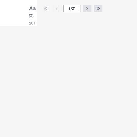
出
登
总条
/21
录
数：
201