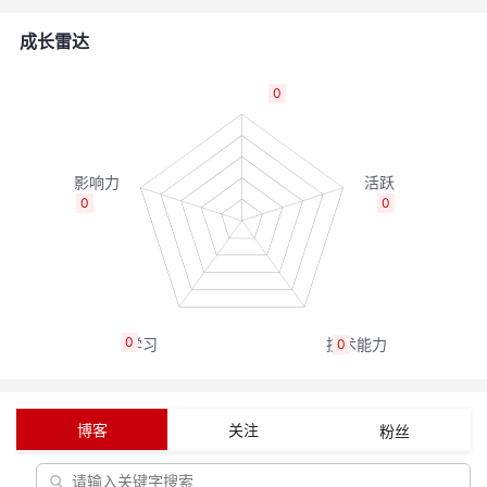
者
成长雷达
我
0
的
我
博
的
我
0
0
客
论
的
我
坛
圈
的
我
0
0
子
直
的
我
我
播
活
的
博客
关注
粉丝
我
动
关
的