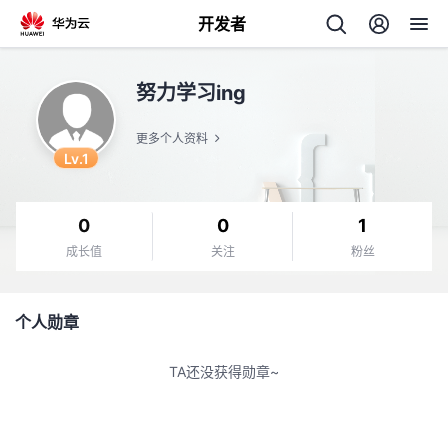
开发者
返
努力学习ing
回
更多个人资料
Lv.1
0
0
1
个
成长值
关注
粉丝
我
人
个人勋章
的
主
TA还没获得勋章~
开
页
发