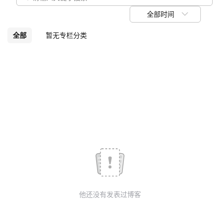
我
注
的
开
全部时间
的
Programs
发
全部
暂无专栏分类
支
者
持
学
我
堂
的
我
我
技
的
的
我
术
云
课
的
我
他还没有发表过博客
支
声
程
认
的
我