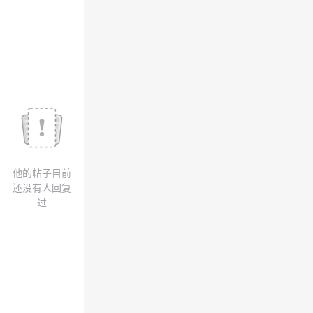
我
注
的
开
的
Programs
发
支
者
持
学
我
堂
他的帖子目前
的
我
我
还没有人回复
过
技
的
的
我
术
云
课
的
我
支
声
程
认
的
我