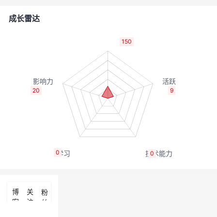
者
成长雷达
我
150
的
我
博
的
我
20
9
客
论
的
我
坛
圈
的
我
0
0
子
直
的
我
我
播
活
的
博
关
粉
客
注
丝
我
动
关
的