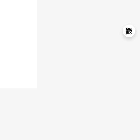
持
建
证
实
的
议
验
收
藏
退
出
登
录