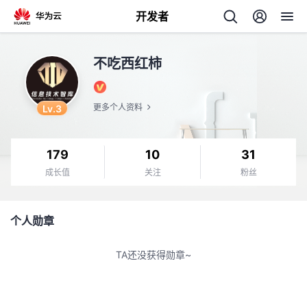
开发者
返
不吃西红柿
回
Lv.3
更多个人资料
179
10
31
个
成长值
关注
粉丝
我
人
个人勋章
的
主
TA还没获得勋章~
开
页
发