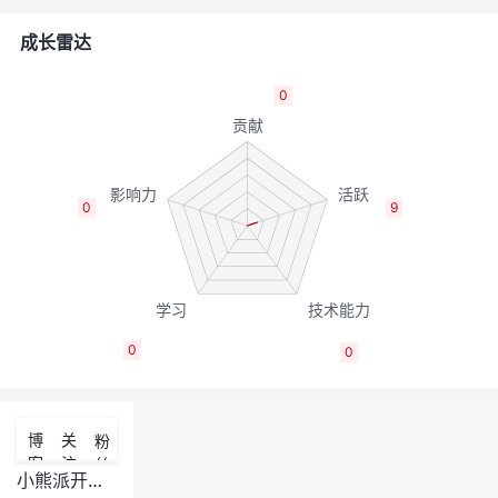
者
成长雷达
我
0
的
我
博
的
我
0
9
客
论
的
我
坛
圈
的
我
0
0
子
直
的
我
我
播
活
的
博
关
粉
客
注
丝
我
动
关
的
小熊派开发板常见问题定位