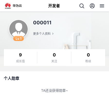
开发者
返
000011
回
更多个人资料
Lv.1
9
0
0
个
成长值
关注
粉丝
我
人
个人勋章
的
主
TA还没获得勋章~
开
页
发