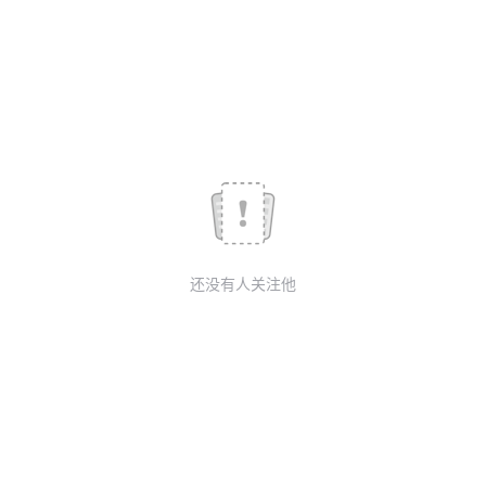
我
注
的
开
的
Programs
发
支
者
持
学
我
堂
还没有人关注他
的
我
我
技
的
的
我
术
云
课
的
我
支
声
程
认
的
我