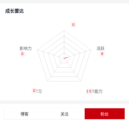
者
成长雷达
我
0
的
我
博
的
我
0
9
客
论
的
我
坛
圈
的
我
0
0
子
直
的
我
我
播
活
的
博客
关注
粉丝
我
动
关
的