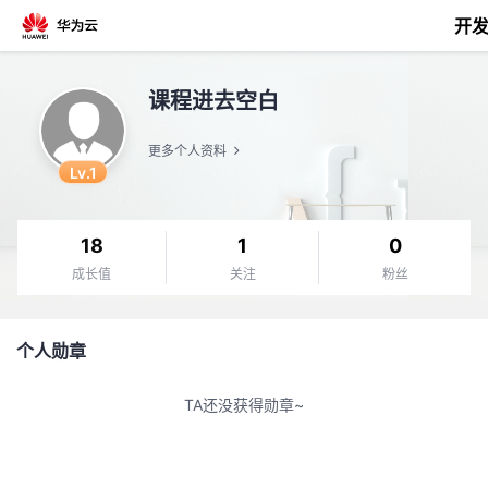
开
返
课程进去空白
回
更多个人资料
Lv.1
18
1
0
个
成长值
关注
粉丝
我
人
个人勋章
的
主
TA还没获得勋章~
开
页
发