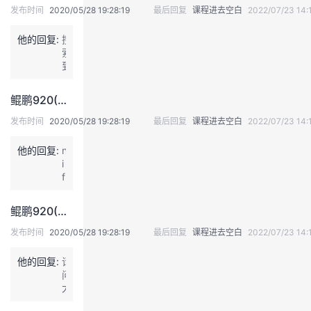
发布时间
2020/05/28 19:28:19
最后回复
课程进去空白
2022/07/23 14:
我
注
的
开
他的回复:
搜
的
Programs
发
索
到
z
支
者
a
鲲鹏920(ARM64) nifi1.9.2 Docker image 制作
u
持
学
b
发布时间
2020/05/28 19:28:19
最后回复
课程进去空白
2022/07/23 14:
e
r
他的回复:
我
n
堂
h
i
a
f
的
我
u
我
i
s/
-
鲲鹏920(ARM64) nifi1.9.2 Docker image 制作
n
a
技
的
的
我
i
a
发布时间
2020/05/28 19:28:19
最后回复
课程进去空白
2022/07/23 14:
f
r
术
云
i:
课
的
我
c
他的回复:
请
l
h
问
a
6
支
声
程
认
的
我
大
t
4:
神
e
v