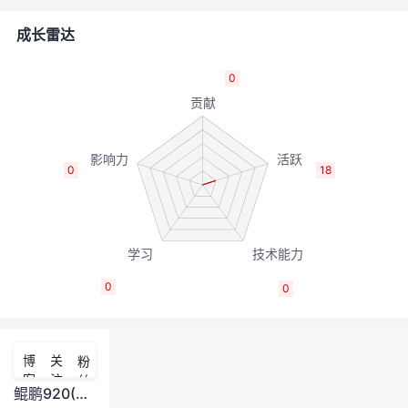
者
成长雷达
我
0
的
我
博
的
我
0
18
客
论
的
我
坛
圈
的
我
0
0
子
直
的
我
我
播
活
的
博
关
粉
客
注
丝
我
动
关
的
鲲鹏920(ARM64) nifi1.9.2 Docker image 制作