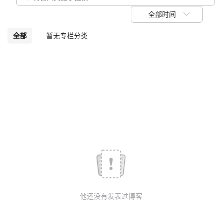
我
注
的
开
全部时间
的
Programs
发
全部
暂无专栏分类
支
者
持
学
我
堂
的
我
我
技
的
的
我
术
云
课
的
我
他还没有发表过博客
支
声
程
认
的
我