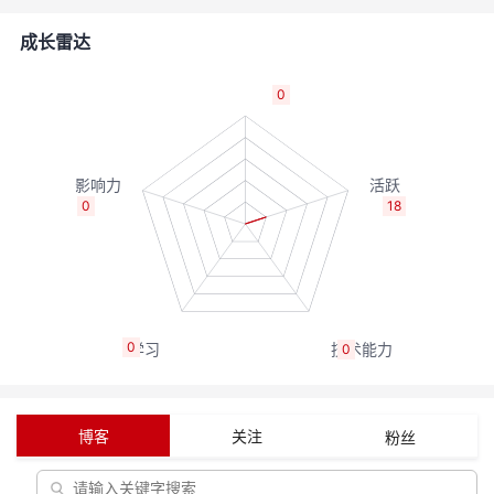
者
成长雷达
我
0
的
我
博
的
我
0
18
客
论
的
我
坛
圈
的
我
0
0
子
直
的
我
我
播
活
的
博客
关注
粉丝
我
动
关
的