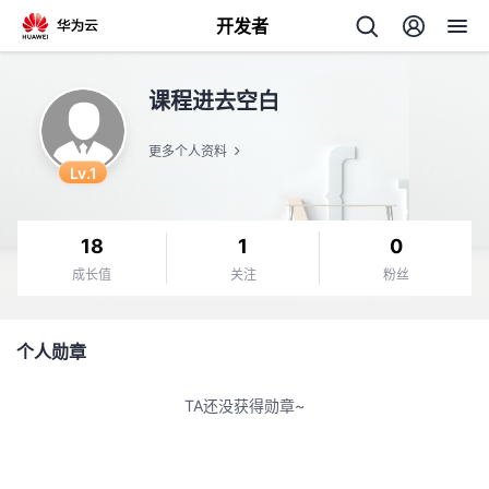
开发者
返
课程进去空白
回
更多个人资料
Lv.1
18
1
0
个
成长值
关注
粉丝
我
人
个人勋章
的
主
TA还没获得勋章~
开
页
发