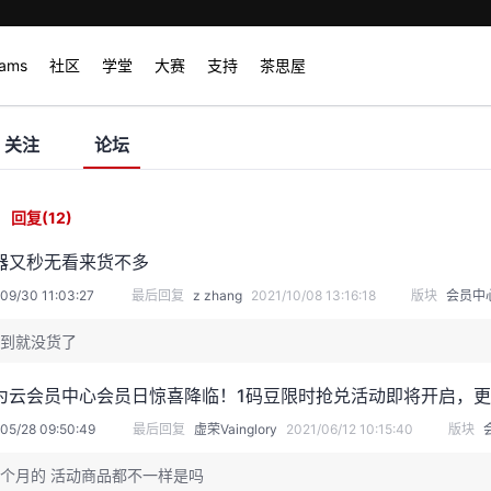
rams
社区
学堂
大赛
支持
茶思屋
关注
论坛
回复
(12)
器又秒无看来货不多
09/30 11:03:27
最后回复
z zhang
2021/10/08 13:16:18
版块
会员中
到就没货了
为云会员中心会员日惊喜降临！1码豆限时抢兑活动即将开启，更
05/28 09:50:49
最后回复
虚荣Vainglory
2021/06/12 10:15:40
版块
个月的 活动商品都不一样是吗