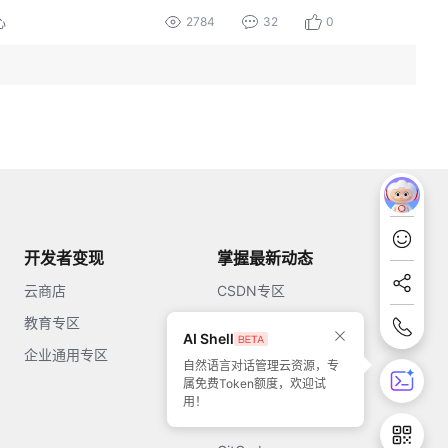
2784
32
0
心
开发者变现
掌握最新动态
云商店
CSDN专区
教育专区
知乎
AI Shell
企业通用专区
开源中国
自然语言对话管理云资源，专
属免费Token额度，欢迎试
51CTO
用！
今日头条