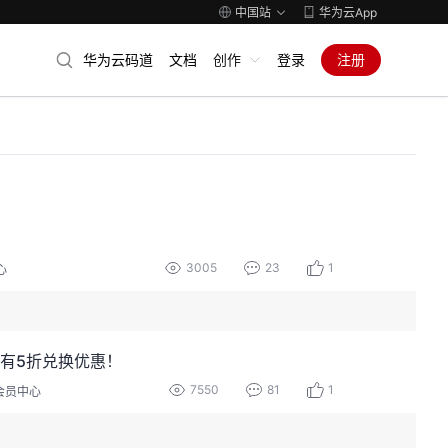
中国站
华为云App
华为云码道
文档
创作
登录
注册
3005
23
1
心
有5折兑换优惠！
7550
81
1
会员中心