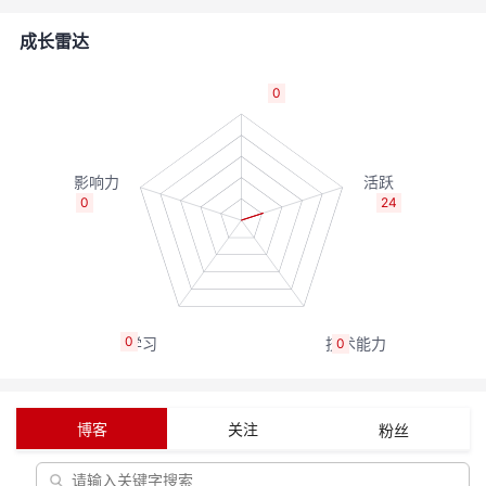
者
成长雷达
我
0
的
我
博
的
我
0
24
客
论
的
我
坛
圈
的
我
0
0
子
直
的
我
我
播
活
的
博客
关注
粉丝
我
动
关
的