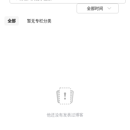
我
注
的
开
全部时间
的
Programs
发
全部
暂无专栏分类
支
者
持
学
我
堂
的
我
我
技
的
的
我
术
云
课
的
我
他还没有发表过博客
支
声
程
认
的
我