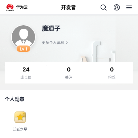
开发者
返
魔道子
回
更多个人资料
Lv.1
24
0
0
个
成长值
关注
粉丝
我
人
个人勋章
的
主
开
页
活跃之星
发