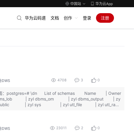
中国站
华为云App
华为云码道
文档
创作
登录
注册
4708
3
0
仓DWS
gres=# \dn List of schemas Name | Owner
yl dbms_lob | zyl dbms_om | zyl dbms_output | zy
 zyl public | zyl sys | zyl utl_file | zyl utl_raw
23011
2
0
仓DWS