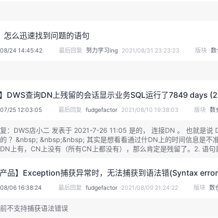
时，怎么迅速找到问题的语句
08/24 14:45:42
最后回复
努力学习ing
2021/08/31 23:23:23
版块
数
DWS查询DN上残留的会话显示业务SQL运行了7849 days (2
07/25 12:03:05
最后回复
fudgefactor
2021/08/10 19:38:03
版块
数
复：DWS店小二 发表于 2021-7-26 11:05 是的， 连接DN 。 
的 ？&nbsp; &nbsp;&nbsp; 其实是想看看通过什DN上的时间
DN上有，CN上没有（所有CN上都没有），那么肯定是残留了。2. 语句是
rect on ，也许你用的到。DIRECTEXECUTE
B产品】Exception捕获异常时，无法捕获到语法错(Syntax error
08/06 16:38:24
最后回复
fudgefactor
2021/08/09 21:24:22
版块
数
前不支持捕获语法错误