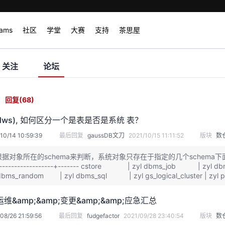
rams
社区
学堂
大赛
支持
茶思屋
关注
论坛
回复
(68)
 (dws), 如何区分一个是表是否是系统 表？
10/14 10:59:39
最后回复
gaussDB文刀
2021/10/15 11:11:52
版块
数
据对象所在的schema来判断，系统对象只存在于指定的几个schema下面：post
-------------------+------- cstore | zyl dbms_job | z
 dbms_random | zyl dbms_sql | zyl gs_logical_cluster |
 zyl(12 rows)
&amp;&amp;变更&amp;&amp;应急汇总
08/26 21:59:56
最后回复
fudgefactor
2021/09/28 23:40:54
版块
数