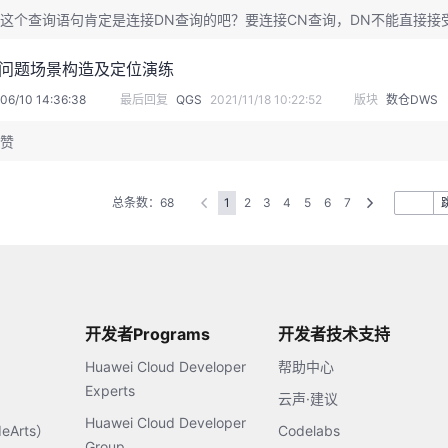
这个查询语句肯定是连接DN查询的吧？要连接CN查询，DN不能直接接
待问题场景构造及定位演练
06/10 14:36:38
最后回复
QGS
2021/11/18 10:22:52
版块
数仓DWS
赞
总条数：68
1
2
3
4
5
6
7
开发者Programs
开发者技术支持
Huawei Cloud Developer
帮助中心
Experts
云声·建议
Huawei Cloud Developer
Arts）
Codelabs
Group