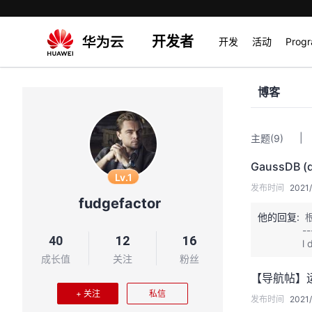
开发者
开发
活动
Prog
博客
|
主题
(9)
GaussDB
Lv.1
发布时间
2021/
fudgefactor
他的回复:
根
-
40
12
16
l
|
成长值
关注
粉丝
【导航帖】运维
+ 关注
私信
发布时间
2021/