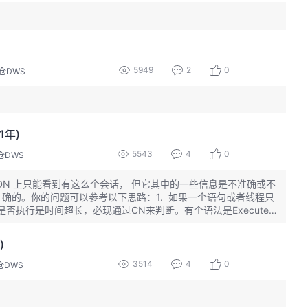
5949
2
0
仓DWS
1年)
5543
4
0
仓DWS
也就是说 DN 上只能看到有这么个会话， 但它其中的一些信息是不准确或不
信息是不准确的。你的问题可以参考以下思路：1. 如果一个语句或者线程只
否执行是时间超长，必现通过CN来判断。有个语法是Execute d
)
3514
4
0
仓DWS