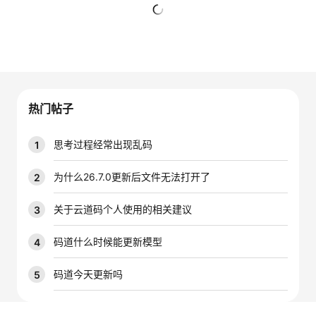
者
暂无回复
我
的
我
热门帖子
博
的
我
思考过程经常出现乱码
1
客
论
的
我
为什么26.7.0更新后文件无法打开了
2
坛
圈
的
我
关于云道码个人使用的相关建议
3
子
直
的
我
码道什么时候能更新模型
4
我
播
活
的
码道今天更新吗
5
我
动
关
的