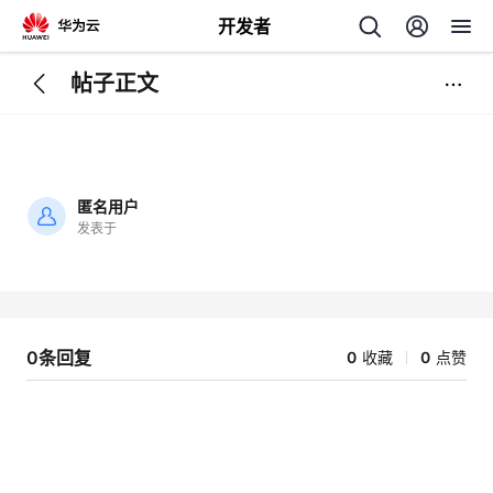
开发者
帖子正文
返
回
匿名用户
发表于
加
载
个
失
败
我
人
0条回复
0
收藏
0
点赞
的
主
开
页
发