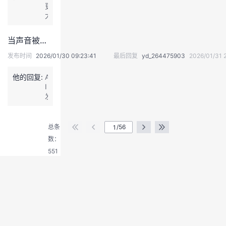
因
在
担
更
可
此
辅
心
大
能
消
助
的
的
构
失，
录
理
范
成
当声音被投喂给AI，听到自己从未讲过的话，是怎样的体验？
A
制
由
围
侵
I
方
内，
权。”
发布时间
2026/01/30 09:23:41
最后回复
yd_264475903
2026/01/31 
让
面，
生
工
比
成
他的回复:
A
作
如
式
I
变
画
A
发
得
本、
I
退
展
更
对
的
出
得
“卷”
轨
语
登
太
了。
等，
总条
/56
音
快，
录
A
数：
和
取
I
视
551
代
错
频，
了
误
也
一
率
渗
部
眼
透
分
下
进
基
还
人
础
挺
们
工
高，