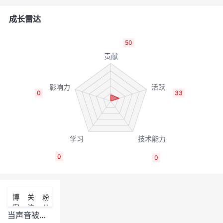
的
Programs
发
者
成长雷达
支
者
我
50
持
学
的
我
我
堂
博
的
我
0
33
的
我
客
论
的
我
我
技
的
坛
圈
的
我
的
我
0
0
术
云
子
直
的
我
课
的
我
支
声
播
活
的
程
认
的
我
博
关
粉
客
注
丝
持
建
动
关
证
实
的
当声音被投喂给AI，听到自己从未讲过的话，是怎样的体验？