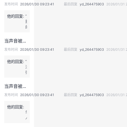
发布时间
2026/01/30 09:23:41
最后回复
yd_264475903
2026/01/31 
议
注
验
收
他的回复:
“成
藏
熟
的
配
音
当声音被投喂给AI，听到自己从未讲过的话，是怎样的体验？
演
员
发布时间
2026/01/30 09:23:41
最后回复
yd_264475903
2026/01/31 
和
主
他的回复:
“在
播，
法
通
律
常
上，
会
主
当声音被投喂给AI，听到自己从未讲过的话，是怎样的体验？
有
要
独
看
发布时间
2026/01/30 09:23:41
最后回复
yd_264475903
2026/01/31 
特
被
的
控
他的回复:
《中
风
侵
华
格，
权
人
也
的
民
会
声