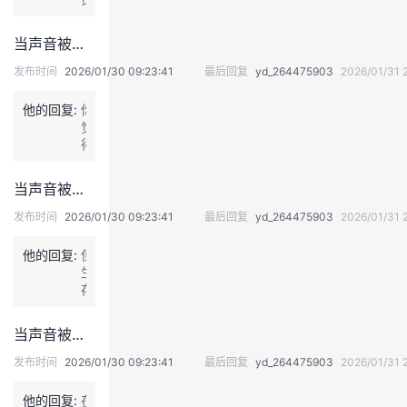
“以
音
I
保
感
要
假
属
有
护，
传
不
乱
于
当声音被投喂给AI，听到自己从未讲过的话，是怎样的体验？
可
参
递，
要
真”。
某
能
照
A
把
发布时间
2026/01/30 09:23:41
最后回复
yd_264475903
2026/01/31 
知
真
适
I
声
名
的
用
目
音
配
他的回复:
你
会
肖
前
“卖”
音
觉
取
像
无
出
演
得
代
权
法
去？
员，
A
配
保
复
那
或
I
音
护
制。
当声音被投喂给AI，听到自己从未讲过的话，是怎样的体验？
时
足
会
员。
的
“精
候
以
取
发布时间
2026/01/30 09:23:41
最后回复
yd_264475903
2026/01/31 
有
品
的
造
代
关
还
A
成
配
规
他的回复:
但
需
I
相
音
定。”
生
要
还
关
员
存
真
不
公
的
危
人，
足
众
工
机
无
以
产
当声音被投喂给AI，听到自己从未讲过的话，是怎样的体验？
作
感
法
成
生
吗？
并
替
为
发布时间
2026/01/30 09:23:41
最后回复
yd_264475903
2026/01/31 
混
没
代。
人
淆，
有
而
们
他的回复:
在
则