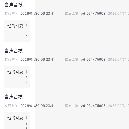
共
根
当声音被投喂给AI，听到自己从未讲过的话，是怎样的体验？
音
和
据
是
国
情
发布时间
2026/01/30 09:23:41
最后回复
yd_264475903
2026/01/31 
否
民
节
具
法
文
他的回复:
A
有
典》
笔
I
可
第
的
的
识
1
不
发
别
0
同，
展
性。
当声音被投喂给AI，听到自己从未讲过的话，是怎样的体验？
2
调
和
比
3
节
使
如，
发布时间
2026/01/30 09:23:41
最后回复
yd_264475903
2026/01/31 
条
情
用
公
第
绪、
门
众
他的回复:
技
二
节
槛
能
术
款
奏
的
识
不
规
等。”
降
别
断
定，
这
低，
出
在
“对
些
当声音被投喂给AI，听到自己从未讲过的话，是怎样的体验？
让
被
进
自
细
合
控
步，
然
发布时间
2026/01/30 09:23:41
最后回复
yd_264475903
2026/01/31 
微
成
侵
我
人
差
的
权
觉
声
别
他的回复:
配
声
的
得
音
和
音
音
声
A
的
情
员