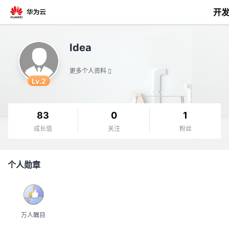
开
返
Idea
回
更多个人资料
Lv.2
83
0
1
个
成长值
关注
粉丝
我
人
个人勋章
我
的
主
我
的
开
页
万人瞩目
我
的
开
发