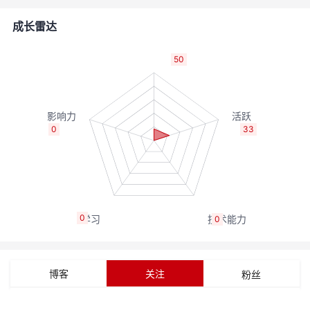
者
成长雷达
我
50
的
我
博
的
我
0
33
客
论
的
我
坛
圈
的
我
0
0
子
直
的
我
我
播
活
的
博客
关注
粉丝
我
动
关
的