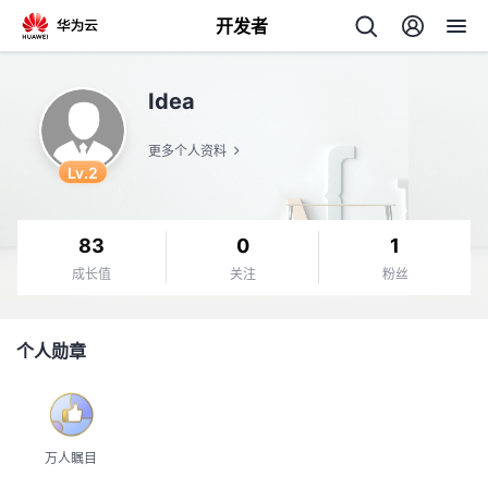
开发者
返
Idea
回
更多个人资料
Lv.2
83
0
1
个
成长值
关注
粉丝
我
人
个人勋章
的
主
开
页
万人瞩目
发