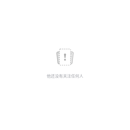
我
注
的
开
的
Programs
发
支
者
持
学
我
堂
他还没有关注任何人
的
我
我
技
的
的
我
术
云
课
的
我
支
声
程
认
的
我