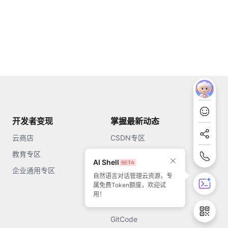
开发者变现
掌握最新动态
云商店
CSDN专区
教育专区
知乎
AI Shell
企业通用专区
开源中国
自然语言对话管理云资源，专
属免费Token额度，欢迎试
51CTO
用！
今日头条
GitCode