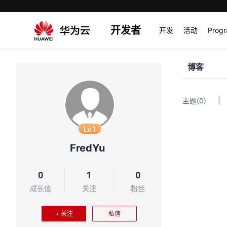
开发者
开发
活动
Prog
博客
|
主题
(0)
Lv.1
FredYu
0
1
0
成长值
关注
粉丝
+ 关注
私信