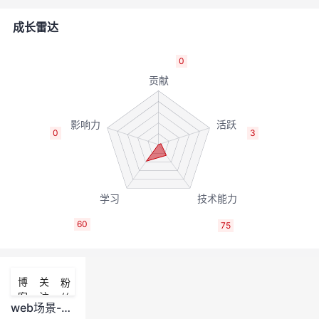
者
成长雷达
我
0
的
我
博
的
我
0
3
客
论
的
我
坛
圈
的
我
60
75
子
直
的
我
我
播
活
的
博
关
粉
客
注
丝
我
动
关
的
web场景-squid调优