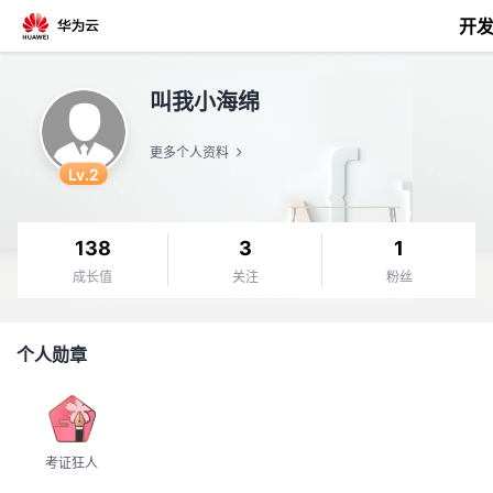
开
返
叫我小海绵
回
更多个人资料
Lv.2
138
3
1
个
成长值
关注
粉丝
我
人
个人勋章
的
主
开
页
考证狂人
发