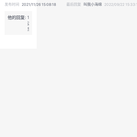
发布时间
2021/11/26 15:08:18
最后回复
叫我小海绵
2022/09/22 15:33:
我
注
的
开
他的回复:
1.
的
Programs
发
这
里
的
支
者
w
o
持
学
r
k
e
我
堂
r
s
的
我
应
我
该
是
技
的
的
我
4
8
术
云
吧
课
的
我
2.
我
支
声
程
认
的
我
在
配