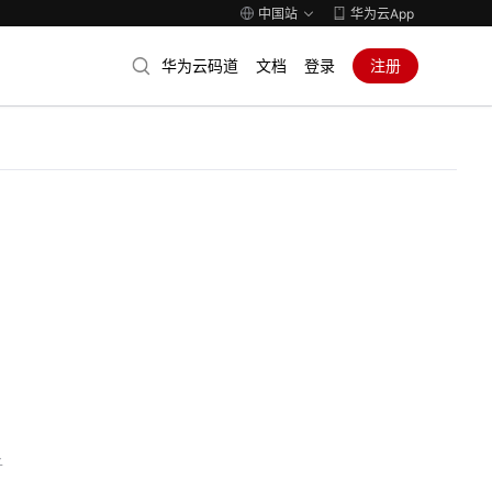
中国站
华为云App
华为云码道
文档
登录
注册
子