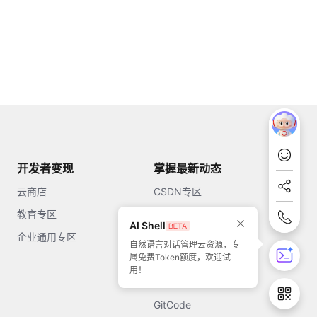
开发者变现
掌握最新动态
云商店
CSDN专区
教育专区
知乎
AI Shell
企业通用专区
开源中国
自然语言对话管理云资源，专
属免费Token额度，欢迎试
51CTO
用！
今日头条
GitCode