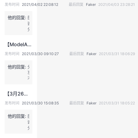
发布时间
2021/04/02 22:08:12
最后回复
Faker
2021/04/03 23:28:21
我
注
的
开
他的回复:
感
的
Programs
发
谢
分
享
支
者
【ModelArts开学第一课+笑一笑】
持
学
发布时间
2021/03/30 09:10:27
最后回复
Faker
2021/03/31 18:06:29
他的回复:
我
分
堂
享
不
的
我
我
易
【3月26日 AI 快讯】比PyTorch、TensorFlow更快，MindSpore开源一周年升级巨量新特性
技
的
的
我
发布时间
2021/03/30 15:08:35
最后回复
Faker
2021/03/31 18:05:22
术
云
课
的
我
他的回复:
感
谢
支
声
程
认
的
我
分
享