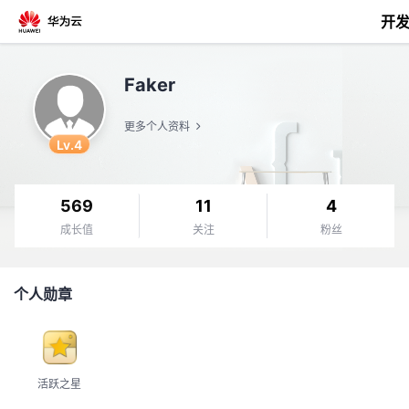
开
返
Faker
回
更多个人资料
Lv.4
569
11
4
个
成长值
关注
粉丝
我
人
个人勋章
的
主
开
页
活跃之星
发