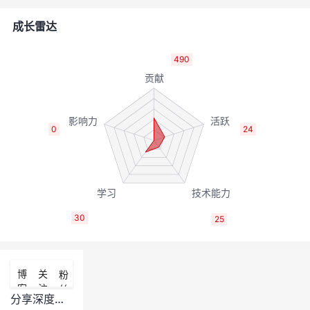
者
成长雷达
我
490
的
我
博
的
我
0
24
客
论
的
我
坛
圈
的
我
30
25
子
直
的
我
我
播
活
的
博
关
粉
客
注
丝
我
动
关
的
分享深度学习算法