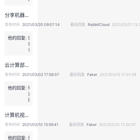
感
谢
分享机器学习趋势论文—— 推理知识的量子嵌入
分
享
发布时间
2021/03/20 09:07:14
最后回复
RabbitCloud
2021/03/21 13:
他的回复:
感
谢
分
享
云计算部署模式
发布时间
2021/03/02 17:59:37
最后回复
Faker
2021/03/10 17:31:38
他的回复:
知
道
建
议
了，
计算机视觉顶级会议CVPR2021 最新出炉的最佳paper，陆续更新中...（附论文地址）
发
到
发布时间
2021/03/10 15:59:41
最后回复
Faker
2021/03/10 17:30:57
其
他
他的回复:
感