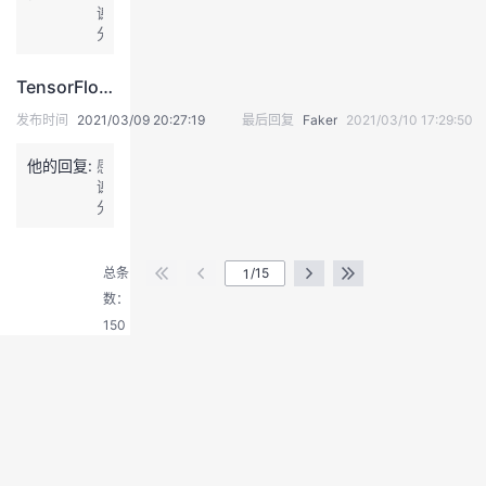
谢
分
享
TensorFlow 3D介绍
发布时间
2021/03/09 20:27:19
最后回复
Faker
2021/03/10 17:29:50
他的回复:
感
谢
分
退
享
出
登
总条
/15
录
数：
150