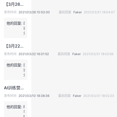
知
持
建
证
实
的
【3月26日 AI 快讯】召集最强的智，昇腾计算产业射出一支「穿云箭」
识
发布时间
2021/03/26 10:53:30
最后回复
Faker
2021/03/31 18:04:07
议
验
收
他的回复:
感
藏
谢
分
享
资
【3月22日 AI 快讯】草长莺飞的三月，这场DevRun华为云开发者沙龙带你解锁进阶技能
讯
发布时间
2021/03/22 16:31:52
最后回复
Faker
2021/03/31 18:02:56
他的回复:
感
谢
分
享
资
AI训练营｜基础课之图数据库第一讲
讯
发布时间
2021/03/10 18:38:36
最后回复
Faker
2021/03/31 18:02:23
他的回复:
精
华
哦，