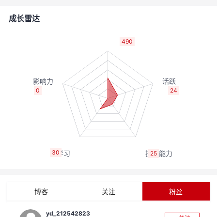
者
成长雷达
我
490
的
我
博
的
我
0
24
客
论
的
我
坛
圈
的
我
30
25
子
直
的
我
我
播
活
的
博客
关注
粉丝
我
动
关
的
yd_212542823