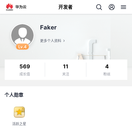
开发者
返
Faker
回
更多个人资料
Lv.4
569
11
4
个
成长值
关注
粉丝
我
人
个人勋章
的
主
开
页
活跃之星
发