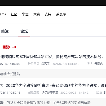
rams
社区
学堂
大赛
支持
茶思屋
关注
论坛
回复
(39)
07/16 15:06:54
最后回复
常高工
2021/07/26 14:14:49
版块
云商店
响响应式建站
中）2020华为全联接即将来袭~来谈谈你眼中的华为全联接，赢
08/14 10:59:16
最后回复
记忆是座荒岛
2020/09/23 11:46:43
版块
眼中的华为全联接最感兴趣的主题：关于6G网络的实施与体验