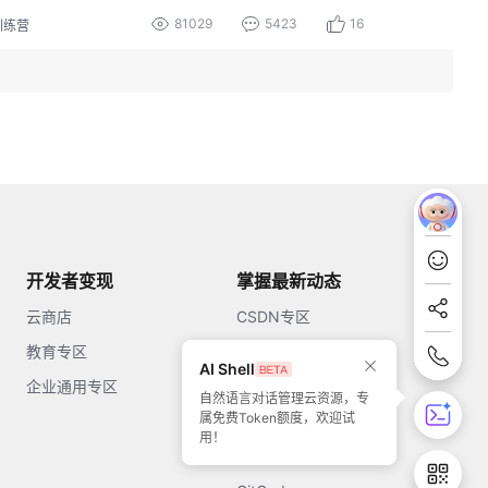
81029
5423
16
训练营
开发者变现
掌握最新动态
云商店
CSDN专区
教育专区
知乎
AI Shell
企业通用专区
开源中国
自然语言对话管理云资源，专
属免费Token额度，欢迎试
51CTO
用！
今日头条