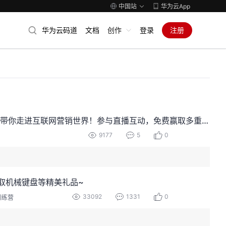
中国站
华为云App
华为云码道
文档
创作
登录
注册
【已结束】#迅响响应式建站#特邀建站专家，揭秘响应式建站的技术优势， 带你走进互联网营销世界！参与直播互动，免费赢取多重好礼！
9177
5
0
取机械键盘等精美礼品~
33092
1331
0
训练营