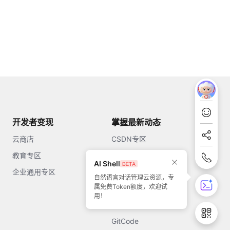
开发者变现
掌握最新动态
云商店
CSDN专区
教育专区
知乎
AI Shell
企业通用专区
开源中国
自然语言对话管理云资源，专
属免费Token额度，欢迎试
51CTO
用！
今日头条
GitCode