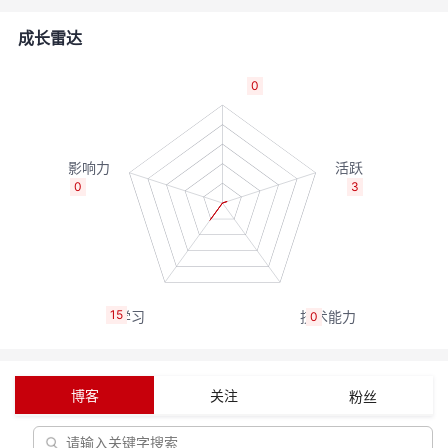
者
成长雷达
我
0
的
我
博
的
我
0
3
客
论
的
我
坛
圈
的
我
15
0
子
直
的
我
我
播
活
的
博客
关注
粉丝
我
动
关
的