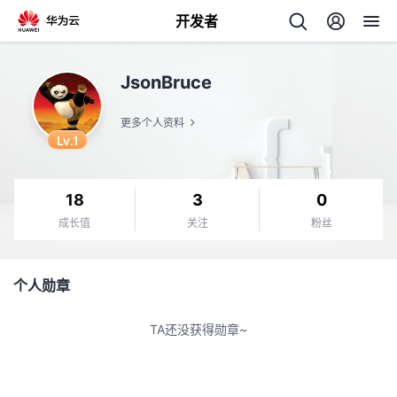
开发者
返
JsonBruce
回
更多个人资料
Lv.1
18
3
0
个
成长值
关注
粉丝
我
人
个人勋章
的
主
TA还没获得勋章~
开
页
发