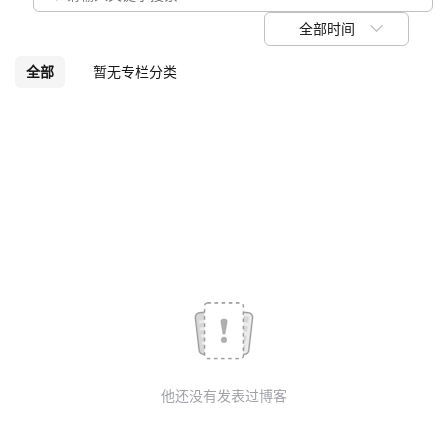
我
注
的
开
全部时间
的
Programs
发
全部
暂无专栏分类
支
者
持
学
我
堂
的
我
我
技
的
的
我
术
云
课
的
我
他还没有发表过博客
支
声
程
认
的
我