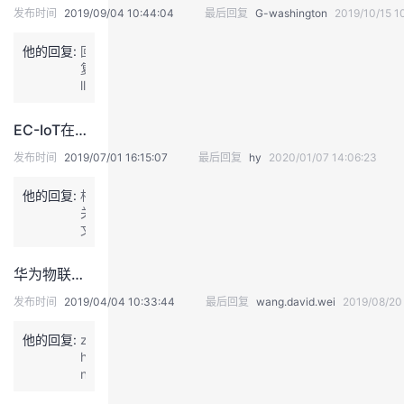
发布时间
2019/09/04 10:44:04
最后回复
G-washington
2019/10/15 1
议
注
验
收
他的回复:
回
藏
复：
ll
b
9
EC-IoT在线课堂知识地图汇总贴（视频持续更新）
0
发
发布时间
2019/07/01 16:15:07
最后回复
hy
2020/01/07 14:06:23
表
于
他的回复:
相
2
关
0
文
1
档
9
在
华为物联网高级开发工程师认证HCIP-IoT Developer V2.0（中文版）预发布通知
-
哪
9
里
发布时间
2019/04/04 10:33:44
最后回复
wang.david.wei
2019/08/20
-
下
4
载？
他的回复:
z
1
h
4:
n
2
发
1