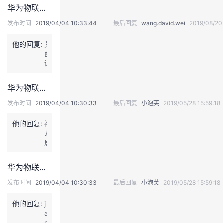
表
也
华为物联网高级开发工程师认证HCIP-IoT Developer V2.0（中文版）预发布通知
于
是
2
w
发布时间
2019/04/04 10:33:44
最后回复
wang.david.wei
2019/08/20
0
i
1
n
他的回复:
艾
9
7，
西
-
我
诺
7
这
斯
-
里
发
华为物联网工程师认证HCIA-IoT V2.0（中文版）预发布通知
1
是
表
0
串
于
发布时间
2019/04/04 10:30:33
最后回复
小泡芙
2019/05/28 15:59:18
9:
口
2
1
驱
0
他的回复:
神
5
动
1
龙
北
有
9
居
京
问
-
市
的
题，
4
发
怎
查
华为物联网工程师认证HCIA-IoT V2.0（中文版）预发布通知
-
表
么
看
1
于
参
发布时间
2019/04/04 10:30:33
最后回复
小泡芙
2019/05/28 15:59:18
是
1
2
加
无
1
0
或
法
他的回复:
j
2:
1
报
验
a
5
9
名
证
c