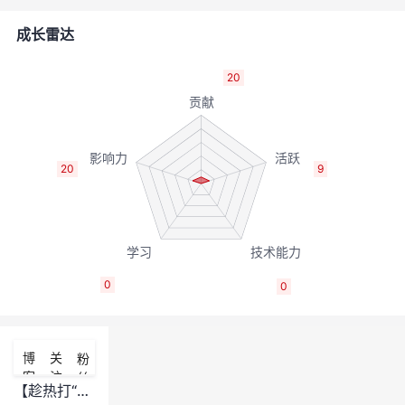
的
Programs
发
者
成长雷达
支
者
我
20
持
学
的
我
我
堂
博
的
我
20
9
的
我
客
论
的
我
我
技
的
坛
圈
的
我
的
我
0
0
术
云
子
直
的
我
课
的
我
支
声
播
活
的
程
认
的
我
博
关
粉
客
注
丝
持
建
动
关
证
实
的
【趁热打“帖”】ST-Link串口驱动安装--ST-Link VCP Ctrl驱动安装失败解决（Win7 64bits)