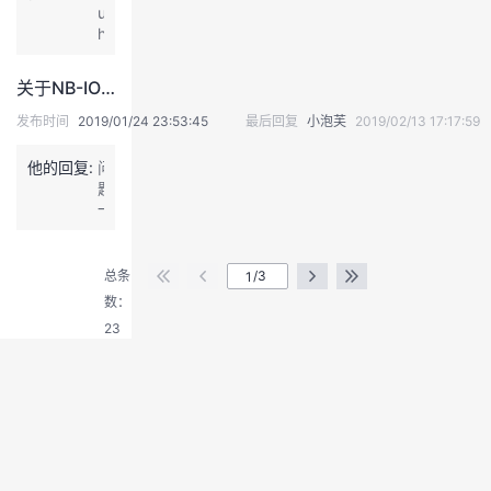
r
数
参
通
u
0:
还
G
字
加？
知，
h
2
是
T
签
线
当
u
2
到
X
名。
上
地
a
课
时
关于NB-IOT的问题问一个
发
最
还
有
发
程
候
表
近
是
华
表
都
发布时间
2019/01/24 23:53:45
最后回复
小泡芙
2019/02/13 17:17:59
教
于
的
线
为
于
是
材
2
硬
下
合
2
线
才
他的回复:
问
0
件
活
作
0
上
出
题
1
或
动？
的
1
的
来？
一：
9
软
周
培
9
吗？
退
现
N
-
件
末
训
-
先
出
在
B
4
更
的
机
4
线
想
登
-
-
改
总条
/3
话
构
-
下
学
I
录
1
安
线
也
数：
4
培
的
o
7
装
下
可
1
训，
23
教
T
1
的
也
以
0:
后
材
是
9:
文
可
进
0
续
哪
窄
5
件
以
行
3
也
里
带
8
可
玩
咨
4
会
下
物
请
能
玩
询，
9.
上
载？
联
教
未
线
后
4.
线
6
网
A
正
下
期
9
上
月
（N
T
确
和
也