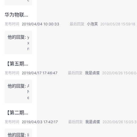
7
-
可
签
k.
那
4
以
名。"W
c
么
华为物联网工程师认证HCIA-IoT V2.0（中文版）预发布通知
-
看
i
h
怎
2
下
n
e
么
发布时间
2019/04/04 10:30:33
最后回复
小泡芙
2019/05/28 15:59:18
2
北
d
n
样
1
京
o
发
才
他的回复:
y
3:
地
w
表
能
x
2
区
s
于
参
m
9
与
无
2
加
o
6.
华
法
0
呢
s
2
为
验
【第五期】实战开发，多种通信
1
后
发
8
合
证
9
续
表
发
发布时间
2019/04/17 17:46:47
最后回复
我是卤蛋
2020/06/26 15:06:0
作
此
-
可
于
布，
的
设
4
以
2
是
培
他的回复:
A
备
-
关
0
到
训
N
所
2
注
1
时
机
e
需
5
一
9
候
构。
w
的
1
下
-
可
P
驱
6:
线
【第二期】学会接口，感知万物数据
4
以
l
动
2
下
-
参
a
程
0
发布时间
2019/04/03 17:42:17
最后回复
我是卤蛋
2020/06/26 15:05:
的
1
加
y
序
怎
报
1
考
e
的
么
名
他的回复:
li
1
试，