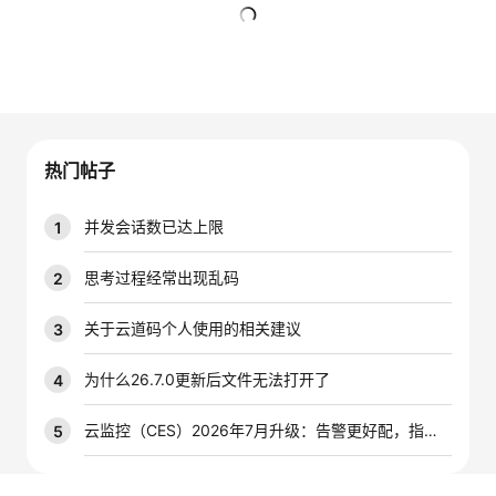
者
暂无回复
我
的
我
热门帖子
博
的
我
并发会话数已达上限
1
客
论
的
我
思考过程经常出现乱码
2
坛
圈
的
我
关于云道码个人使用的相关建议
3
子
直
的
我
为什么26.7.0更新后文件无法打开了
4
我
播
活
的
云监控（CES）2026年7月升级：告警更好配，指标更好查，插件更好装
5
我
动
关
的