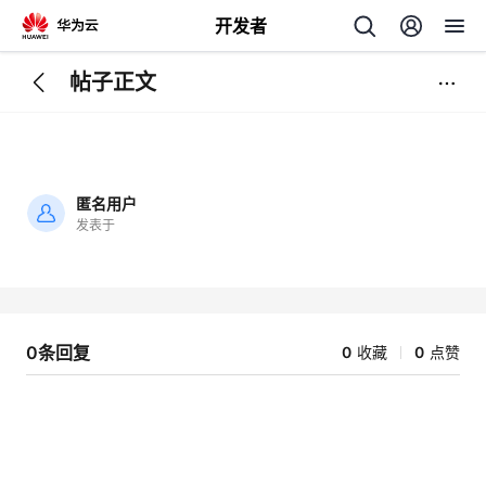
开发者
帖子正文
返
回
匿名用户
发表于
加
载
个
失
败
我
人
0条回复
0
收藏
0
点赞
的
主
开
页
发