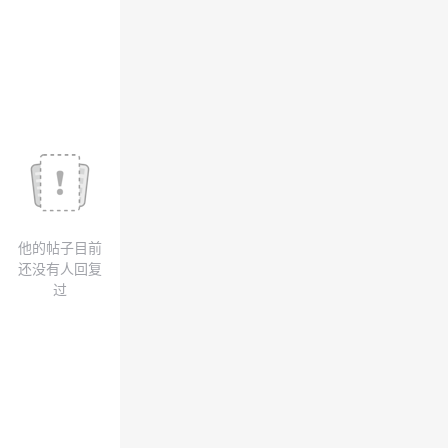
我
注
的
开
的
Programs
发
支
者
持
学
我
堂
他的帖子目前
的
我
我
还没有人回复
过
技
的
的
我
术
云
课
的
我
支
声
程
认
的
我