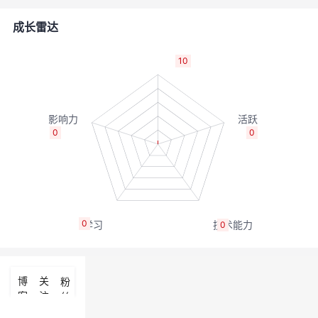
者
成长雷达
我
10
的
我
博
的
我
0
0
客
论
的
我
坛
圈
的
我
0
0
子
直
的
我
我
播
活
的
博
关
粉
客
注
丝
我
动
关
的