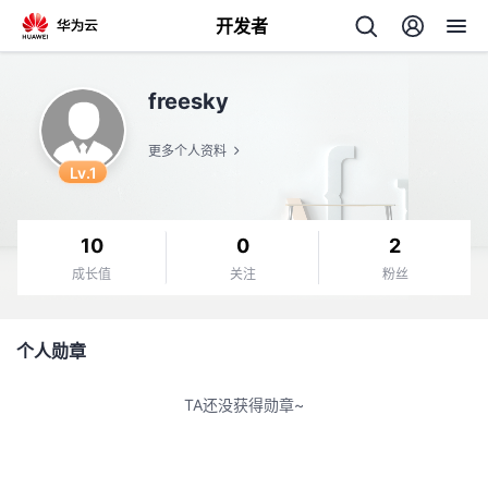
开发者
返
freesky
回
更多个人资料
Lv.1
10
0
2
个
成长值
关注
粉丝
我
人
个人勋章
的
主
TA还没获得勋章~
开
页
发