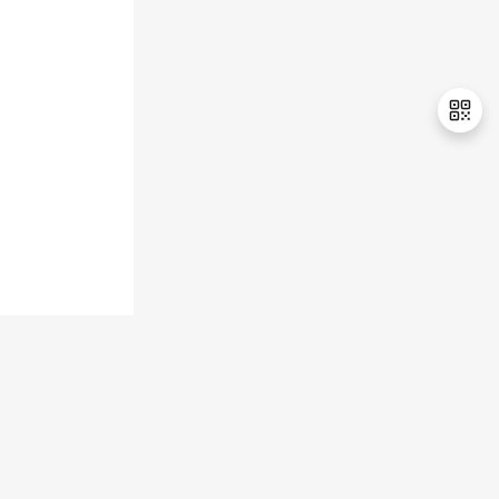
持
建
证
实
的
议
验
收
藏
退
出
登
录