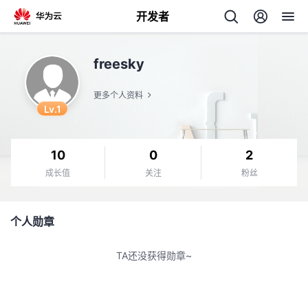
开发者
返
freesky
回
更多个人资料
Lv.1
10
0
2
个
成长值
关注
粉丝
我
人
个人勋章
的
主
TA还没获得勋章~
开
页
发