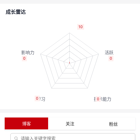
者
成长雷达
我
10
的
我
博
的
我
0
0
客
论
的
我
坛
圈
的
我
0
0
子
直
的
我
我
播
活
的
博客
关注
粉丝
我
动
关
的