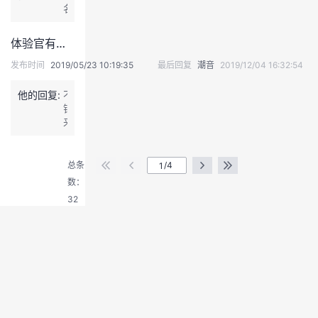
名
u
x
大
体验官有奖体验 |华为云 GES 图引擎服务体验及评测
拿
发布时间
2019/05/23 10:19:35
最后回复
潮音
2019/12/04 16:32:54
4、
1
2
他的回复:
不
点
错，
前
来
退
睡
了
出
觉
登
总条
/4
录
数：
32