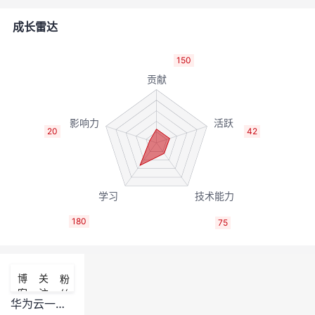
者
成长雷达
我
150
的
我
博
的
我
20
42
客
论
的
我
坛
圈
的
我
180
75
子
直
的
我
我
播
活
的
博
关
粉
客
注
丝
我
动
关
的
华为云一键安装k8s脚本