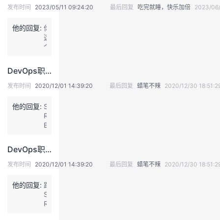
发布时间
2023/05/11 09:24:20
最后回复
吃完就睡，快乐加倍
2023/06/
我
注
的
开
他的回复:
你
的
Programs
发
这
个
是
支
者
完
DevOps职业认证训练营，获奖名单新鲜出炉，快来围观啊！
整
持
学
的
发布时间
2020/12/01 14:39:20
最后回复
蜡笔不辣
2020/12/30 18:51:2
版
本，
他的回复:
我
S
堂
挺
R
好
E
的
我
的，
我
和
最
D
DevOps职业认证训练营，获奖名单新鲜出炉，快来围观啊！
好
e
技
的
的
我
这
v
发布时间
2020/12/01 14:39:20
最后回复
蜡笔不辣
2020/12/30 18:51:2
个
O
术
云
脚
课
的
我
p
他的回复:
跟
本
s
S
也
有
支
声
程
认
的
我
R
停
什
E
供
么