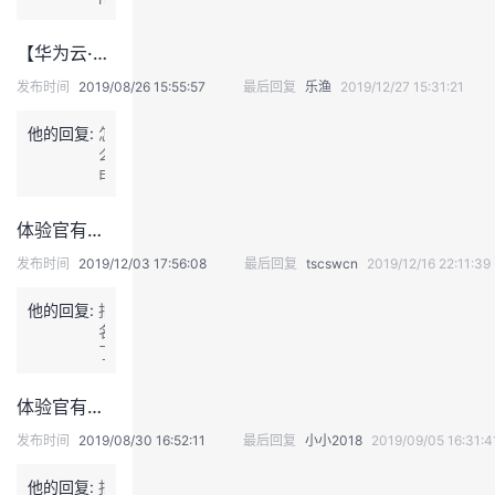
g
i
#
g
【华为云·云梯计划】合作伙伴申请表下载
1、
n
学
i
发布时间
2019/08/26 15:55:57
最后回复
乐渔
2019/12/27 15:31:21
习
x
k
哪
他的回复:
怎
8
个
么
s
实
申
的
验
请？？
架
里
构
体验官有奖体验第18期 | 华为云云端实验室体验及评测
k
2、
8
增
发布时间
2019/12/03 17:56:08
最后回复
tscswcn
2019/12/16 22:11:39
s
肥
创
到
他的回复:
报
建
1
名
不
3
了
出
0
来
斤
体验官有奖体验第11期 | 华为云DevCloud可用性测试服务体验及评测
3、
成
发布时间
2019/08/30 16:52:11
最后回复
小小2018
2019/09/05 16:31:4
为
li
他的回复:
报
n