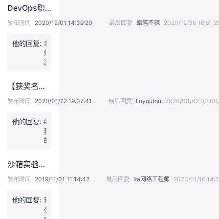
有
下，
持
建
证
实
的
DevOps职业认证训练营，获奖名单新鲜出炉，快来围观啊！
区
什
谢
别
么
谢！
发布时间
2020/12/01 14:39:20
最后回复
蜡笔不辣
2020/12/30 18:51:2
和
议
验
收
区
i
联
别
n
他的回复:
老
系
和
s
藏
师，
联
t
这
系
a
些
ll
知
【获奖名单公布】活动已结束|新年新气象，拨开疫情阴霾，写下2020年flag，送京东购物卡等
_
识，
k
哪
发布时间
2020/01/22 19:07:41
最后回复
linyoutou
2020/03/02 00:00
8
些
s
才
他的回复:
#
_
是
我
m
真
的
a
正
2
s
有
0
t
沙箱实验室免费体验，畅所欲言（欢迎分享实验心得）
含
2
e
金
0
发布时间
2019/11/01 11:14:42
最后回复
lte网络工程师
2020/01/16 14:2
r.
量
年
s
的，
f
h
他的回复:
我
l
在
a
n