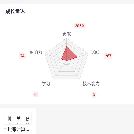
者
成长雷达
我
2930
的
我
博
的
我
74
267
客
论
的
我
坛
圈
的
我
0
0
子
直
的
我
我
播
活
的
博
关
粉
客
注
丝
我
动
关
的
“上海计算生物学大赛” 报名信息