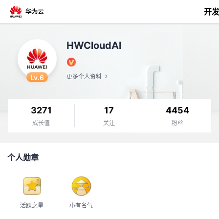
开
返
HWCloudAI
回
Lv.6
更多个人资料
3271
17
4454
个
成长值
关注
粉丝
我
人
个人勋章
的
主
开
页
活跃之星
小有名气
发