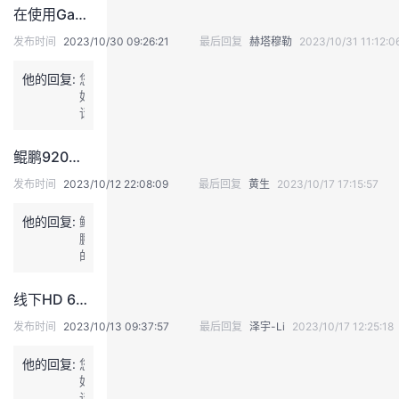
等，
注
持
建
证
实
的
在使用GaussDB(DWS)时，如何处理高并发访问的情况的？
p
正
意
u
在
关
发布时间
2023/10/30 09:26:21
最后回复
赫塔穆勒
2023/10/31 11:12:0
b
议
验
收
邀
注。
c
请
目
他的回复:
您
h
专
前
藏
好，
e
家
经
请
m、
解
评
稍
c
答。
审
等，
h
鲲鹏920应该按照哪个版本的mindspore用以训练和推理？
专
正
e
家
在
m
发布时间
2023/10/12 22:08:09
最后回复
黄生
2023/10/17 17:15:57
组
邀
b
审
请
l
他的回复:
鲲
核
专
等
鹏
通
家
途
的
过
解
径
问
的
答。
搜
题
摘
线下HD 6517版本 ，扩容hbase是否可以只扩容一台？
索
有
要
分
专
发布时间
2023/10/13 09:37:57
最后回复
泽宇-Li
2023/10/17 12:25:18
少
子
门
于
结
的
1
他的回复:
您
构
渠
0
好，
查
道
0
请