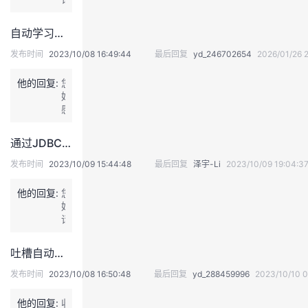
询，
进
支
稍
或
行
团
等，
搜
自动学习垃圾分类
支
队，
正
索
持，
请
在
发布时间
2023/10/08 16:49:44
最后回复
yd_246702654
2026/01/26 2
商
欢
尽
邀
品
迎
快
请
名
他的回复:
您
到
提
专
后
好，
昇
交。
家
使
感
腾
解
用
谢
新
答。
商
您
论
通过JDBC提交sql时是否有接口可以返回pid值？
品
的
坛
名
反
发
发布时间
2023/10/09 15:44:48
最后回复
泽宇-Li
2023/10/09 19:04:3
从
馈，
帖
M
我
进
他的回复:
您
C
们
行
好，
E
将
求
请
网
在
助
稍
站
后
~
等，
查
吐槽自动垃圾分类，课程考核和内容完全不一样
续
鲲
正
询
修
鹏
在
发布时间
2023/10/08 16:50:48
最后回复
yd_288459996
2023/10/10 0
（例
复
新
邀
如，
这
论
请
他的回复:
收
从
个
坛