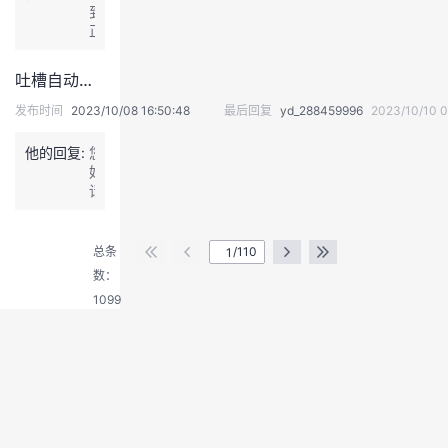
专
到，
p
问
地
家
正
u
题。
址：
解
在
b
h
答。
确
c
t
吐槽自动垃圾分类，课程考核和内容完全不一样
认
h
t
中，
e
发布时间
2023/10/08 16:50:48
最后回复
yd_288459996
2023/10/10 0
p
请
m
s://
稍
获
w
他的回复:
您
等
得
w
好，
h
w.
请
t
退
h
问
t
出
i
您
p
k
登
具
总条
/110
s://
u
体
录
数：
p
n
是
u
1099
p
指
b
e
哪
c
n
节
h
g.
课
e
c
程，
m.
o
能
n
m/
否
c
f
详