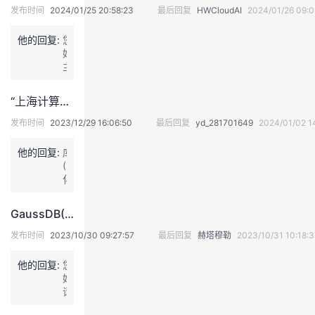
发布时间
2024/01/25 20:58:23
最后回复
HWCloudAI
2024/01/26 09:0
我
注
的
开
他的回复:
您
的
Programs
发
好，
主
办
支
者
方
“上海计算生物学大赛”靶标数据
会
持
学
不
发布时间
2023/12/29 16:06:50
最后回复
yd_281701649
2024/01/02 1
定
时
他的回复:
我
库
堂
在
(1)
官
化
的
我
网
我
合
公
物
GaussDB(DWS)如何与其他数据仓库和工具进行集成？
布
活
技
的
的
我
摘
性
发布时间
2023/10/30 09:27:57
最后回复
赫塔穆勒
2023/10/31 10:18:3
要
信
术
云
审
课
的
我
息
他的回复:
您
核
已
好，
信
知，
支
声
程
认
的
我
请
息，
可
稍
请
从