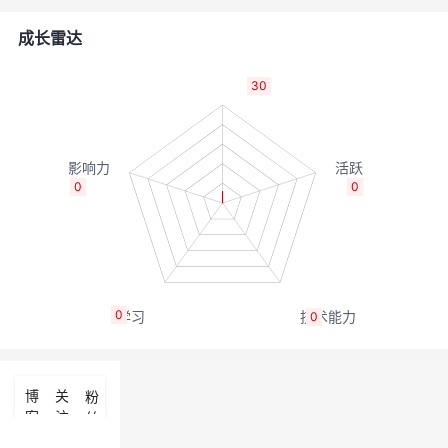
者
成长雷达
我
30
的
我
博
的
我
0
0
客
论
的
我
坛
圈
的
我
0
0
子
直
的
我
我
播
活
的
博
关
粉
客
注
丝
我
动
关
的