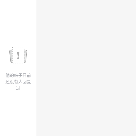
我
注
的
开
的
Programs
发
支
者
持
学
我
堂
他的帖子目前
的
我
我
还没有人回复
过
技
的
的
我
术
云
课
的
我
支
声
程
认
的
我