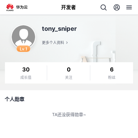
开发者
返
tony_sniper
回
更多个人资料
Lv.1
30
0
6
个
成长值
关注
粉丝
我
人
个人勋章
的
主
TA还没获得勋章~
开
页
发