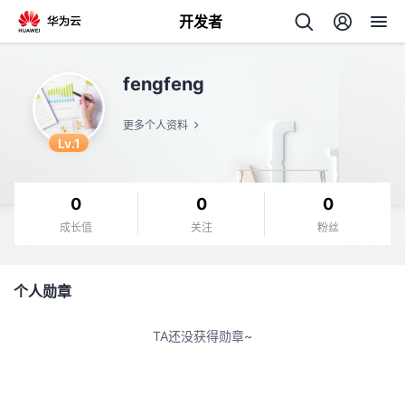
开发者
返
fengfeng
回
更多个人资料
Lv.1
0
0
0
个
成长值
关注
粉丝
我
人
个人勋章
的
主
TA还没获得勋章~
开
页
发