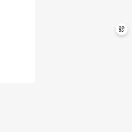
持
建
证
实
的
议
验
收
藏
退
出
登
录