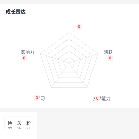
者
成长雷达
我
0
的
我
博
的
我
0
0
客
论
的
我
坛
圈
的
我
0
0
子
直
的
我
我
播
活
的
博
关
粉
客
注
丝
我
动
关
的