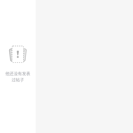
我
注
的
开
的
Programs
发
支
者
持
学
我
堂
他还没有发表
的
我
我
过帖子
技
的
的
我
术
云
课
的
我
支
声
程
认
的
我