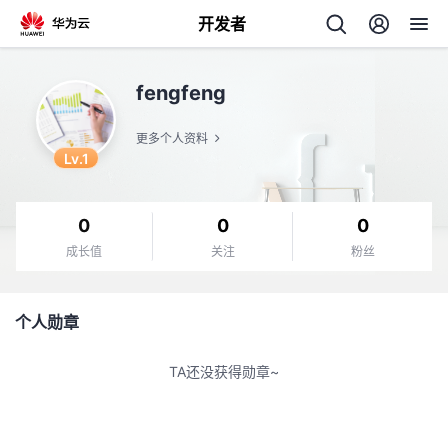
开发者
返
fengfeng
回
更多个人资料
Lv.1
0
0
0
个
成长值
关注
粉丝
我
人
个人勋章
的
主
TA还没获得勋章~
开
页
发