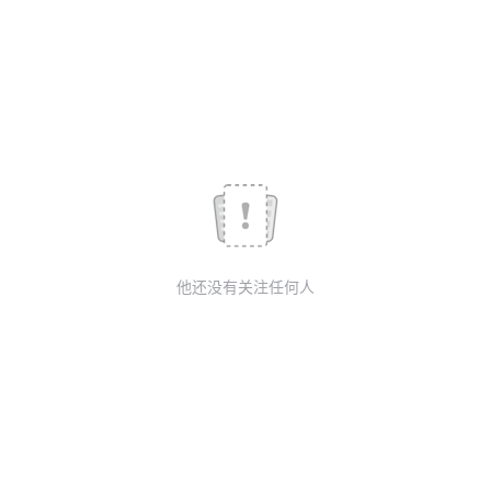
我
注
的
开
的
Programs
发
支
者
持
学
我
堂
他还没有关注任何人
的
我
我
技
的
的
我
术
云
课
的
我
支
声
程
认
的
我