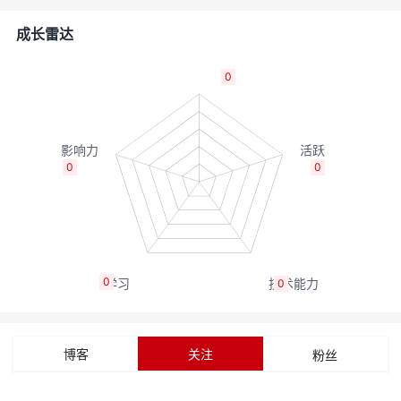
者
成长雷达
我
0
的
我
博
的
我
0
0
客
论
的
我
坛
圈
的
我
0
0
子
直
的
我
我
播
活
的
博客
关注
粉丝
我
动
关
的