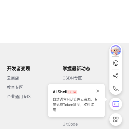
开发者变现
掌握最新动态
云商店
CSDN专区
教育专区
知乎
AI Shell
企业通用专区
开源中国
自然语言对话管理云资源，专
属免费Token额度，欢迎试
51CTO
用！
今日头条
GitCode