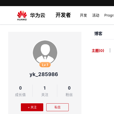
开发者
开发
活动
Prog
博客
|
主题
(0)
Lv.1
yk_285986
0
1
0
成长值
关注
粉丝
+ 关注
私信