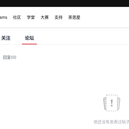
rams
社区
学堂
大赛
支持
茶思屋
关注
论坛
回复
(0)
他还没有发表过帖