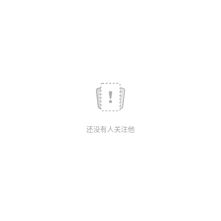
我
注
的
开
的
Programs
发
支
者
持
学
我
堂
还没有人关注他
的
我
我
技
的
的
我
术
云
课
的
我
支
声
程
认
的
我