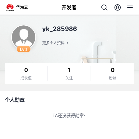
开发者
返
yk_285986
回
更多个人资料
Lv.1
0
1
0
个
成长值
关注
粉丝
我
人
个人勋章
的
主
TA还没获得勋章~
开
页
发