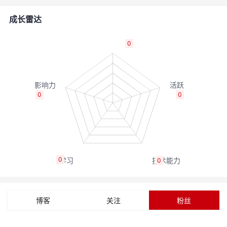
者
成长雷达
我
0
的
我
博
的
我
0
0
客
论
的
我
坛
圈
的
我
0
0
子
直
的
我
我
播
活
的
博客
关注
粉丝
我
动
关
的