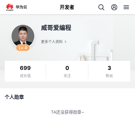
开发者
返
威哥爱编程
回
更多个人资料
Lv.4
699
0
3
个
成长值
关注
粉丝
我
人
个人勋章
的
主
TA还没获得勋章~
开
页
发