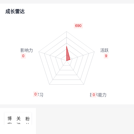
者
成长雷达
我
690
的
我
博
的
我
0
9
客
论
的
我
坛
圈
的
我
0
0
子
直
的
我
我
播
活
的
博
关
粉
客
注
丝
我
动
关
的