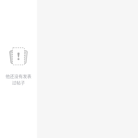
我
注
的
开
的
Programs
发
支
者
持
学
我
堂
他还没有发表
的
我
我
过帖子
技
的
的
我
术
云
课
的
我
支
声
程
认
的
我