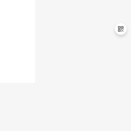
持
建
证
实
的
议
验
收
藏
退
出
登
录