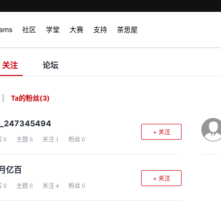
rams
社区
学堂
大赛
支持
茶思屋
关注
论坛
|
Ta的粉丝
(
3
)
d_247345494
+ 关注
客
0
主题
0
关注
1
粉丝
0
月亿百
+ 关注
客
0
主题
0
关注
4
粉丝
0