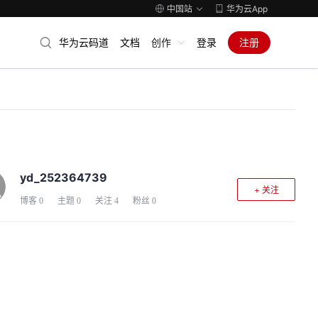
中国站
华为云App
华为云码道
文档
创作
登录
注册
yd_252364739
+ 关注
博客
0
主题
0
关注
4
粉丝
0