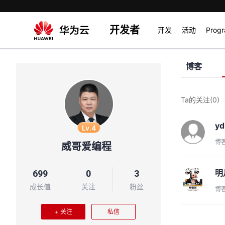
开发者
开发
活动
Prog
博客
Ta的关注
(0)
y
Lv.4
博
威哥爱编程
明
699
0
3
成长值
关注
粉丝
博
+ 关注
私信