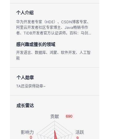
个人介绍
华为开发者专家（HDE）、CSDN博客专家、
阿里云开发者社区专家博主、Java畅销书作
者、TiDB开发者官方认证讲师。百科：马剑威
，公众号：威哥爱编程
感兴趣或擅长的领域
开发语言、数据库、鸿蒙、软件开发、人工智
能
个人勋章
TA还没获得勋章~
成长雷达
690
0
9