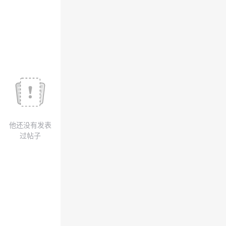
我
注
的
开
的
Programs
发
支
者
持
学
我
堂
他还没有发表
的
我
我
过帖子
技
的
的
我
术
云
课
的
我
支
声
程
认
的
我