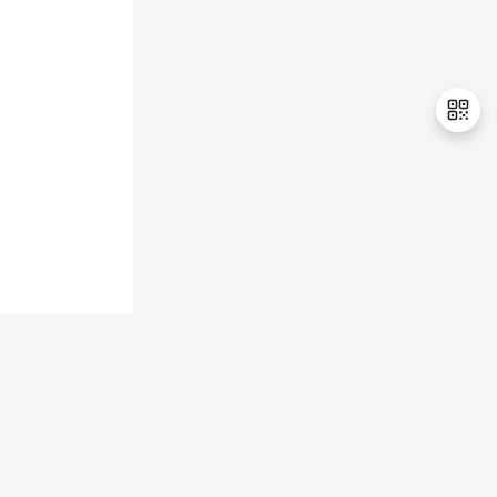
持
建
证
实
的
议
验
收
藏
退
出
登
录