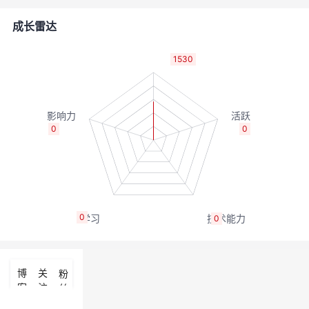
者
成长雷达
我
1530
的
我
博
的
我
0
0
客
论
的
我
坛
圈
的
我
0
0
子
直
的
我
我
播
活
的
博
关
粉
客
注
丝
我
动
关
的