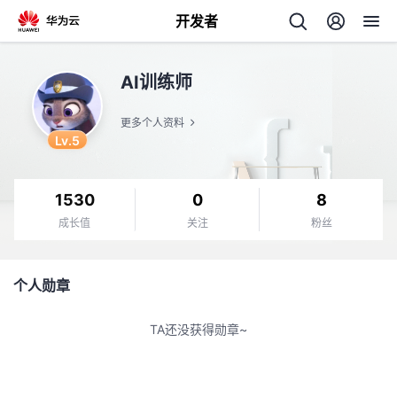
开发者
返
AI训练师
回
更多个人资料
Lv.5
1530
0
8
个
成长值
关注
粉丝
我
人
个人勋章
的
主
TA还没获得勋章~
开
页
发