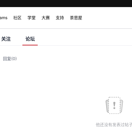
rams
社区
学堂
大赛
支持
茶思屋
关注
论坛
回复
(0)
他还没有发表过帖