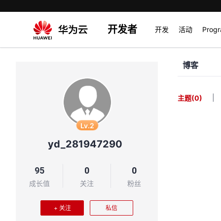
开发者
开发
活动
Prog
博客
|
主题
(0)
Lv.2
yd_281947290
95
0
0
成长值
关注
粉丝
+ 关注
私信