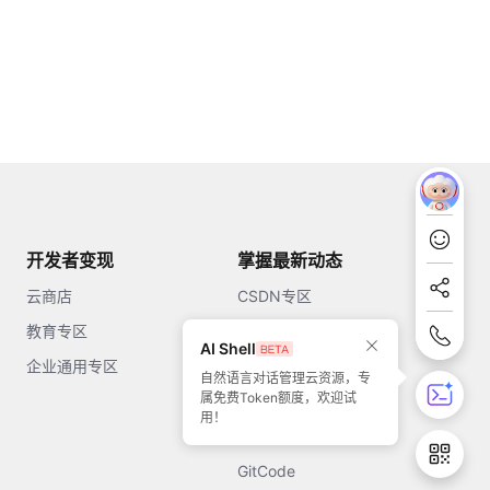
开发者变现
掌握最新动态
云商店
CSDN专区
教育专区
知乎
AI Shell
企业通用专区
开源中国
自然语言对话管理云资源，专
属免费Token额度，欢迎试
51CTO
用！
今日头条
GitCode