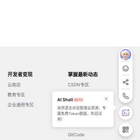
开发者变现
掌握最新动态
云商店
CSDN专区
教育专区
知乎
AI Shell
企业通用专区
开源中国
自然语言对话管理云资源，专
属免费Token额度，欢迎试
51CTO
用！
今日头条
GitCode