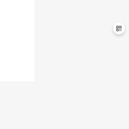
持
建
证
实
的
议
验
收
藏
退
出
登
录