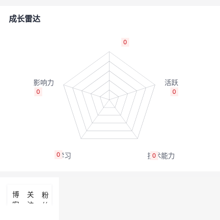
者
成长雷达
我
0
的
我
博
的
我
0
0
客
论
的
我
坛
圈
的
我
0
0
子
直
的
我
我
播
活
的
博
关
粉
客
注
丝
我
动
关
的