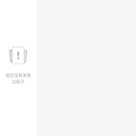
我
注
的
开
的
Programs
发
支
者
持
学
我
堂
他还没有发表
的
我
我
过帖子
技
的
的
我
术
云
课
的
我
支
声
程
认
的
我