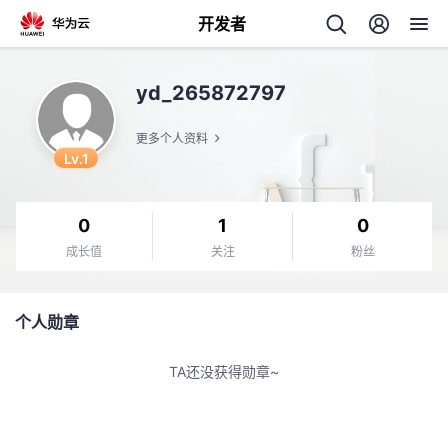
开发者
返
yd_265872797
回
更多个人资料
Lv.1
0
1
0
个
成长值
关注
粉丝
我
人
个人勋章
的
主
TA还没获得勋章~
开
页
发