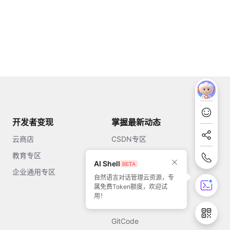
开发者变现
掌握最新动态
云商店
CSDN专区
教育专区
知乎
AI Shell
企业通用专区
开源中国
自然语言对话管理云资源，专
属免费Token额度，欢迎试
51CTO
用！
今日头条
GitCode