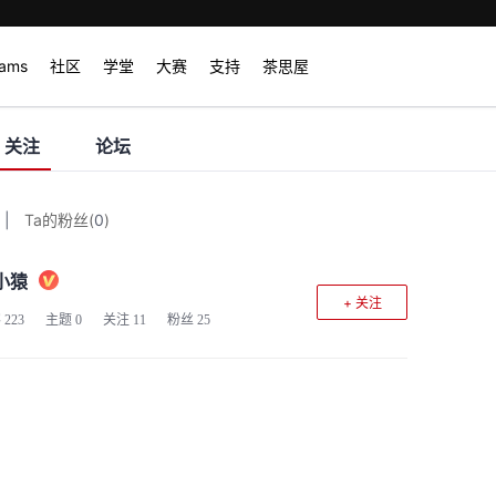
rams
社区
学堂
大赛
支持
茶思屋
关注
论坛
|
Ta的粉丝
(
0
)
小猿
+ 关注
客
223
主题
0
关注
11
粉丝
25