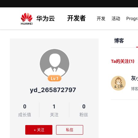
开发者
开发
活动
Prog
博客
Ta的关注
(1)
灰
Lv.1
yd_265872797
博
0
1
0
成长值
关注
粉丝
+ 关注
私信