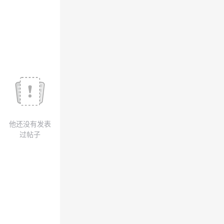
我
注
的
开
的
Programs
发
支
者
持
学
我
堂
他还没有发表
的
我
我
过帖子
技
的
的
我
术
云
课
的
我
支
声
程
认
的
我