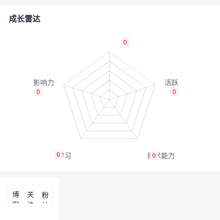
者
成长雷达
我
0
的
我
博
的
我
0
0
客
论
的
我
坛
圈
的
我
0
0
子
直
的
我
我
播
活
的
博
关
粉
客
注
丝
我
动
关
的