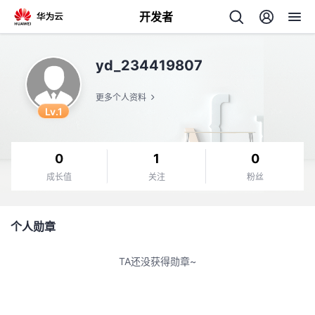
开发者
返
yd_234419807
回
更多个人资料
Lv.1
0
1
0
个
成长值
关注
粉丝
我
人
个人勋章
的
主
TA还没获得勋章~
开
页
发