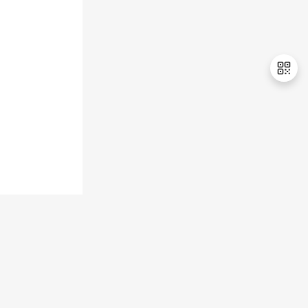
持
建
证
实
的
议
验
收
藏
退
出
登
录