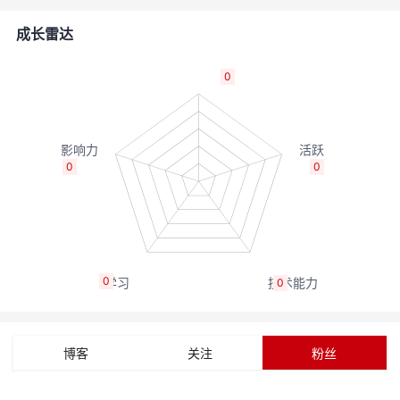
者
成长雷达
我
0
的
我
博
的
我
0
0
客
论
的
我
坛
圈
的
我
0
0
子
直
的
我
我
播
活
的
博客
关注
粉丝
我
动
关
的