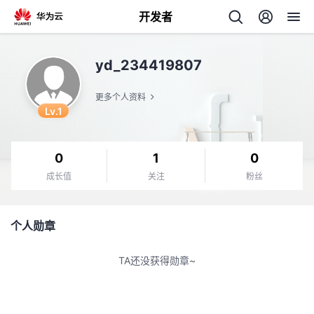
开发者
返
yd_234419807
回
更多个人资料
Lv.1
0
1
0
个
成长值
关注
粉丝
我
人
个人勋章
的
主
TA还没获得勋章~
开
页
发