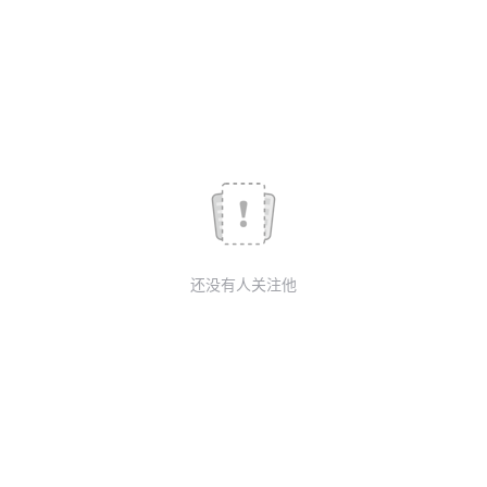
我
注
的
开
的
Programs
发
支
者
持
学
我
堂
还没有人关注他
的
我
我
技
的
的
我
术
云
课
的
我
支
声
程
认
的
我